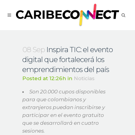
08 Sep
Inspira TIC: el evento
digital que fortalecerá los
emprendimientos del país
Posted at 12:26h
in
Noticias
Son 20.000 cupos disponibles
para que colombianos y
extranjeros puedan inscribirse y
participar en el evento gratuito
que se desarrollará en cuatro
sesiones.