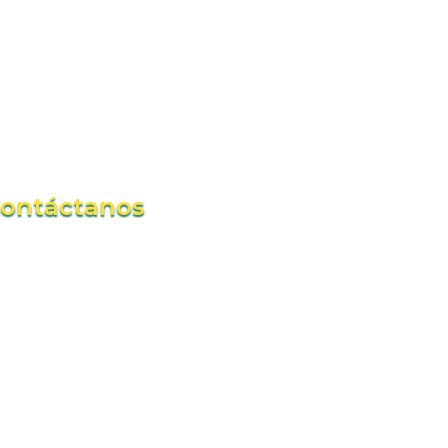
ontáctanos
rnación del Atlantico piso 5 y 6
 Planeación y Secretaria TIC
 Viernes 8:00am a 6:00pm
rranquilla / Atlántico
irector@caribeconnect.org