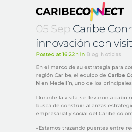
05 Sep
Caribe Conne
innovación con visi
Posted at 16:22h
in
Blog
,
Noticias
En el marco de su estrategia para co
región Caribe, el equipo de
Caribe C
N
en Medellín, uno de los principales
Durante la visita, se llevaron a cabo
busca de construir alianzas estratég
empresarial y social del Caribe colo
«Estamos trazando puentes entre regi