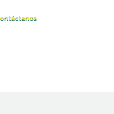
ontáctanos
rnación del Atlantico piso 5 y 6
 Planeación y Secretaria TIC
 Viernes 8:00am a 6:00pm
rranquilla / Atlántico
irector@caribeconnect.org