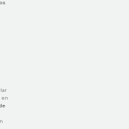
os
lar
o en
de
en