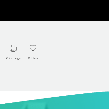
Print page
0
Likes