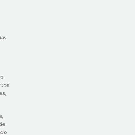
ias
es
rtos
es,
s,
 de
 de