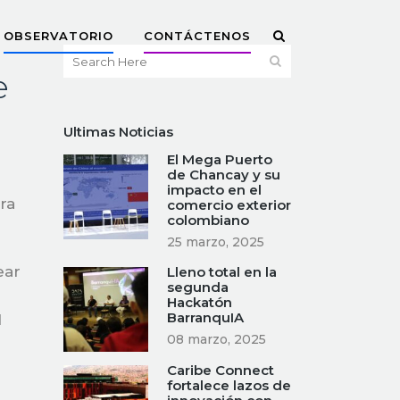
OBSERVATORIO
CONTÁCTENOS
e
Ultimas Noticias
El Mega Puerto
de Chancay y su
impacto en el
ra
comercio exterior
colombiano
25 marzo, 2025
ear
Lleno total en la
segunda
Hackatón
BarranquIA
l
08 marzo, 2025
Caribe Connect
fortalece lazos de