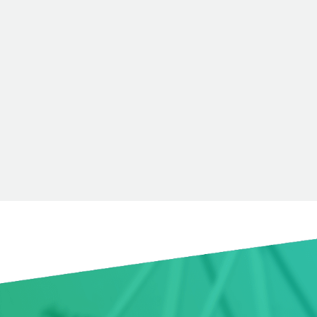
22 SEPTIEMBRE, 2020
IN
NOTICIAS
Abierta convocatoria
para la reactivación y
crecimiento de pymes
en Barranquilla