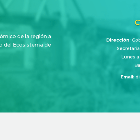
C
ómico de la región a
Dirección:
Gobe
nto del Ecosistema de
Secretaria
Lunes a
Ba
Email:
d